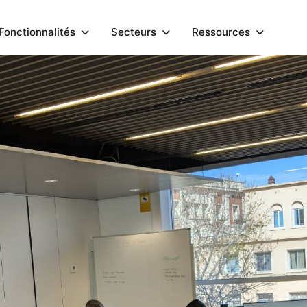
🇫
🇫
Fonctionnalités
Fonctionnalités
Secteurs
Secteurs
Ressources
Ressources