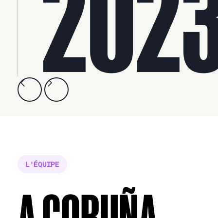
202
L'ÉQUIPE
A CORUÑA