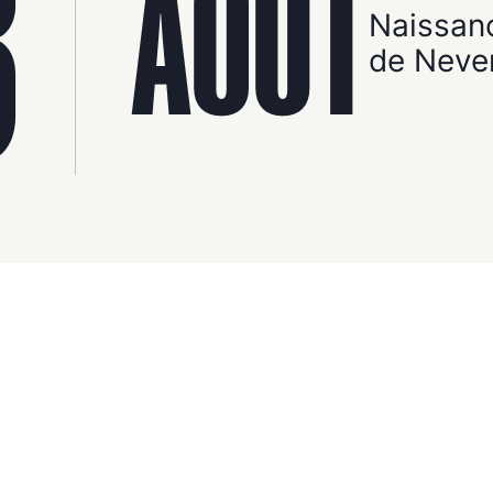
3
AOÛT
Naissan
de Neve