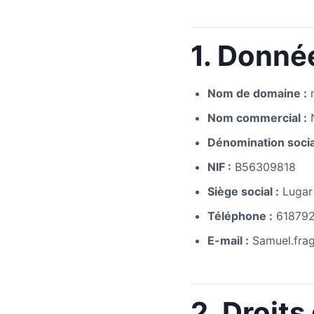
1. Donnée
Nom de domaine :
n
Nom commercial :
Dénomination socia
NIF :
B56309818
Siège social :
Lugar 
Téléphone :
61879
E-mail :
Samuel.fra
2. Droits