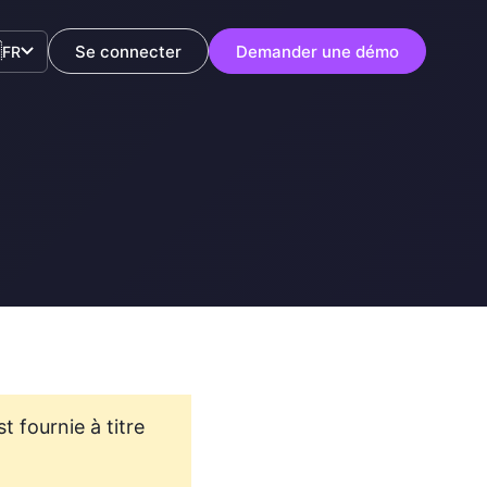

Se connecter
Demander une démo
FR
t fournie à titre