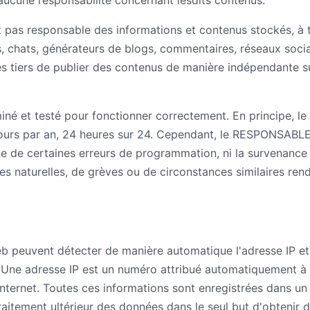
 aucune responsabilité concernant lesdits contenus.
as responsable des informations et contenus stockés, à ti
ms, chats, générateurs de blogs, commentaires, réseaux soci
 tiers de publier des contenus de manière indépendante su
iné et testé pour fonctionner correctement. En principe, l
jours par an, 24 heures sur 24. Cependant, le RESPONSABLE
nce de certaines erreurs de programmation, ni la survenance
s naturelles, de grèves ou de circonstances similaires ren
eb peuvent détecter de manière automatique l'adresse IP e
eur. Une adresse IP est un numéro attribué automatiquement à
Internet. Toutes ces informations sont enregistrées dans un f
raitement ultérieur des données dans le seul but d'obtenir