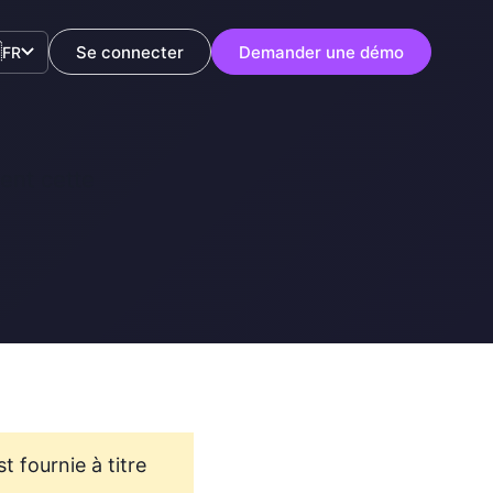

Se connecter
Demander une démo
FR
ment cette
t fournie à titre