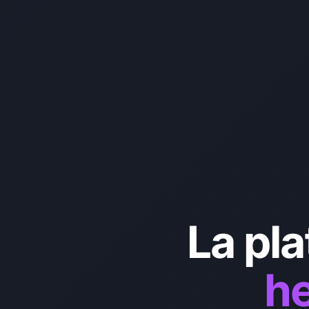
La pl
he