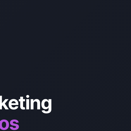
keting
tos