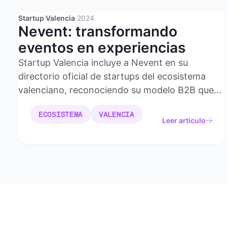
Startup Valencia
·
2024
Nevent: transformando
eventos en experiencias
Startup Valencia incluye a Nevent en su
directorio oficial de startups del ecosistema
valenciano, reconociendo su modelo B2B que
transforma la organización de eventos en
ECOSISTEMA
VALENCIA
experiencias completas.
Leer artículo