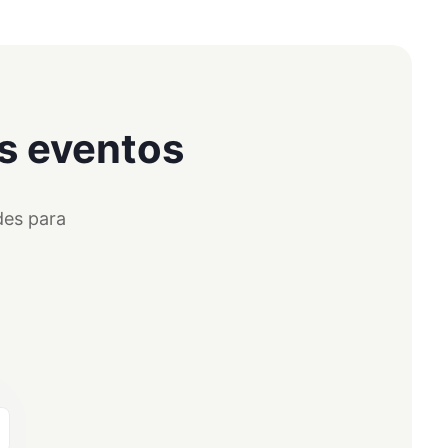
us eventos
des para