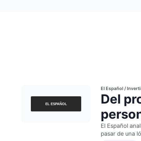
El Español / Invert
Del pr
person
El Español ana
pasar de una ló