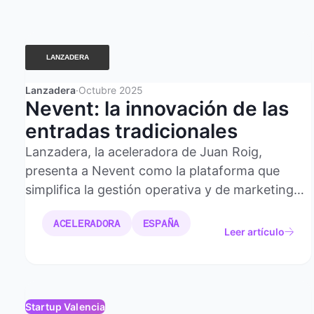
Lanzadera
·
Octubre 2025
Nevent: la innovación de las
entradas tradicionales
Lanzadera, la aceleradora de Juan Roig,
presenta a Nevent como la plataforma que
simplifica la gestión operativa y de marketing
para promotores mientras reduce costes y
ACELERADORA
ESPAÑA
coloca al asistente en el centro de la
Leer artículo
experiencia.
Startup Valencia