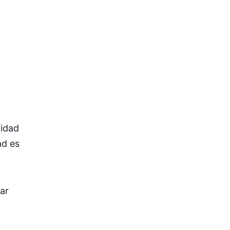
lidad
ad es
ar