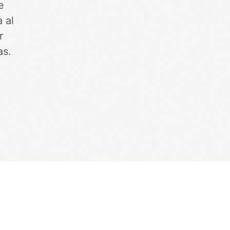
e
 al
r
as.