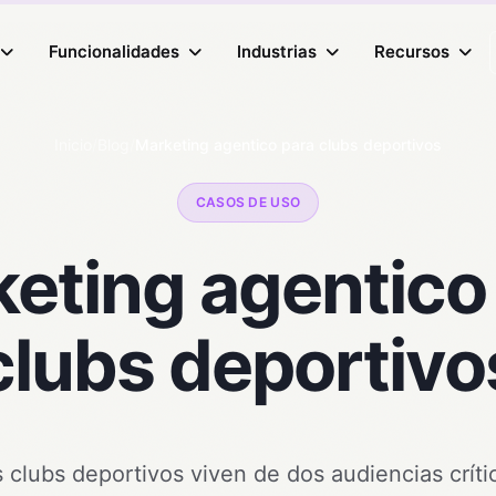
Funcionalidades
Funcionalidades
Industrias
Industrias
Recursos
Recursos
Inicio
/
Blog
/
Marketing agentico para clubs deportivos
CASOS DE USO
eting agentico
clubs deportivo
 clubs deportivos viven de dos audiencias críti