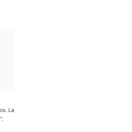
os. La
”.