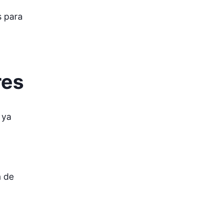
s para
res
 ya
a de