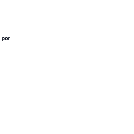
r
por