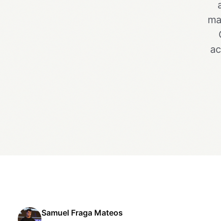
ma
ac
Samuel Fraga Mateos