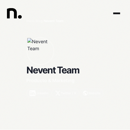
Inicio
/
Blog
/
Nevent Team
Nevent Team
Producto & Marketing
LinkedIn
Twitter / X
Website